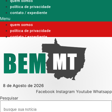
Ir
quem somos
para
política de privacidade
o
contato / expediente
conteúdo
Menu
quem somos
política de privacidade
contato / expediente
8 de Agosto de 2026
Facebook
Instagram
Youtube
Whatsapp
Pesquisar