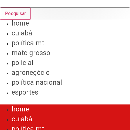
Pesquisar
home
cuiabá
política mt
mato grosso
policial
agronegócio
política nacional
esportes
Menu
home
cuiabá
política mt