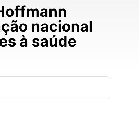
 Hoffmann
ação nacional
res à saúde