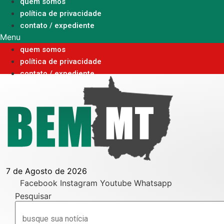
Ir
quem somos
para
política de privacidade
o
contato / expediente
conteúdo
Menu
quem somos
política de privacidade
contato / expediente
7 de Agosto de 2026
Facebook
Instagram
Youtube
Whatsapp
Pesquisar