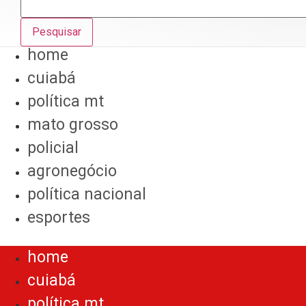
Pesquisar
home
cuiabá
política mt
mato grosso
policial
agronegócio
política nacional
esportes
Menu
home
cuiabá
política mt