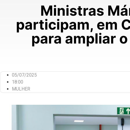
Ministras Má
participam, em C
para ampliar 
05/07/2025
18:00
MULHER