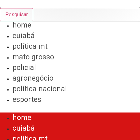
Pesquisar
home
cuiabá
política mt
mato grosso
policial
agronegócio
política nacional
esportes
Menu
home
cuiabá
política mt