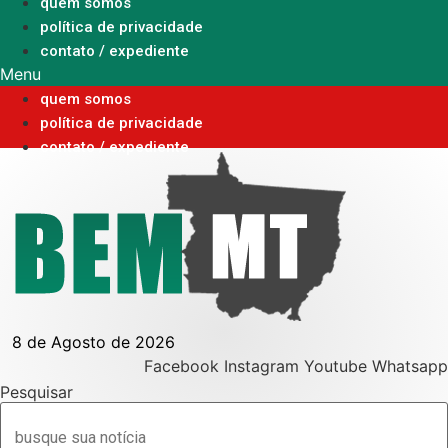
Ir
quem somos
para
política de privacidade
o
contato / expediente
conteúdo
Menu
quem somos
política de privacidade
contato / expediente
8 de Agosto de 2026
Facebook
Instagram
Youtube
Whatsapp
Pesquisar