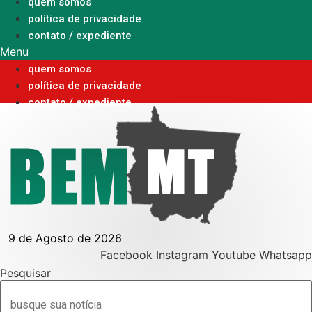
Ir
quem somos
para
política de privacidade
o
contato / expediente
conteúdo
Menu
quem somos
política de privacidade
contato / expediente
9 de Agosto de 2026
Facebook
Instagram
Youtube
Whatsapp
Pesquisar