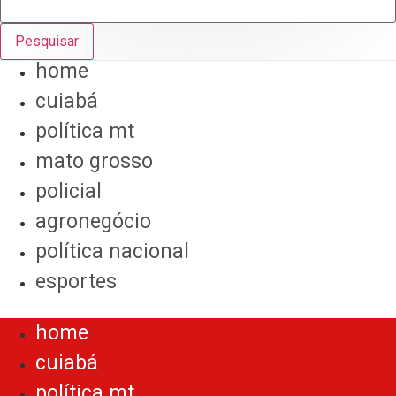
Pesquisar
home
cuiabá
política mt
mato grosso
policial
agronegócio
política nacional
esportes
Menu
home
cuiabá
política mt